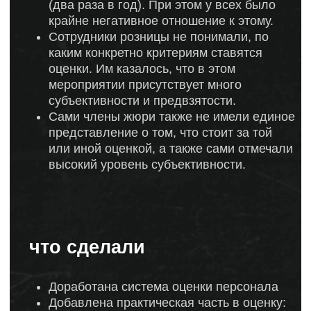
Доработана система оценки персонала
Добавлена практическая часть в оценку:
составление комплектов и их
продающих презентаций.
К каждой оценке готовились билеты по
заранее согласованным с экспертами и
актуальным для бизнеса темам
(например: женская и мужская
коллекция, мерчандайзинг, продажи,
чтение артикулов).
Оценочная шкала была сокращена с 10
баллов до 4 баллов
Разработаны оценочные листы, в
которых каждый балл имел подробное
описание.
Результат
Оценка персонала стала более
прозрачной, понятной, объективной, что
также способствовало снятию негатива.
Сотрудникам заранее известны
критерии, по которым они будут