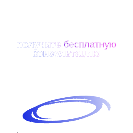
geox
Система обучения
Реализован ассессмент (в том
числе была и онлайн-версия)
для четырех должностей
кадрового резерва…
Смотреть кейс
L’Occitane
оценка персонала