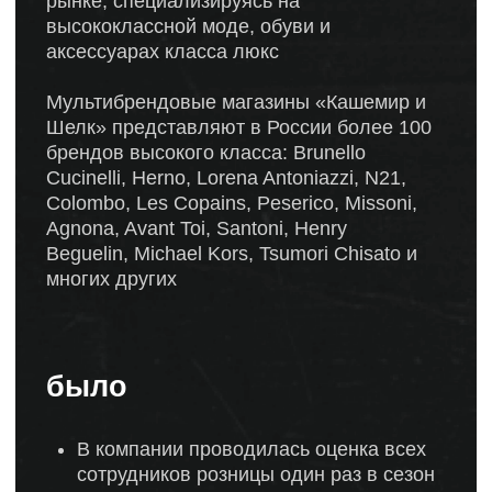
Colombo, Les Copains, Peserico, Missoni,
Agnona, Avant Toi, Santoni, Henry
Beguelin, Michael Kors, Tsumori Chisato и
многих других
было
В компании проводилась оценка всех
сотрудников розницы один раз в сезон
(два раза в год). При этом у всех было
крайне негативное отношение к этому.
Сотрудники розницы не понимали, по
каким конкретно критериям ставятся
оценки. Им казалось, что в этом
мероприятии присутствует много
субъективности и предвзятости.
Сами члены жюри также не имели единое
представление о том, что стоит за той
или иной оценкой, а также сами отмечали
высокий уровень субъективности.
что сделали