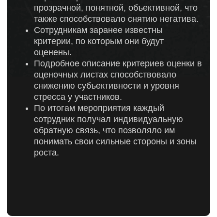
актуальных задач бизнеса
Оставить заявку
кейсы наших
клиентов
в сфере розничных продаж
Выстроена единая система
смешанного обучения для
собственной розницы, пересмотрена
структуру отдела обучения…
Смотреть кейс