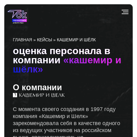
ГЛАВНАЯ
»
КЕЙСЫ
» КАШЕМИР И ШЁЛК
оценка персонала в
компании
«кашемир и
шёлк»
О компании
С момента своего создания в 1997 году
компания «Кашемир и Шелк»
зарекомендовала себя в качестве одного
из ведущих участников на российском
рынке, специализируясь на
высококлассной моде, обуви и
аксессуарах класса люкс
Мультибрендовые магазины «Кашемир и
Шелк» представляют в России более 100
брендов высокого класса: Brunello
Cucinelli, Herno, Lorena Antoniazzi, N21,