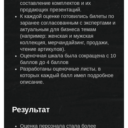
оценены.
Подробное описание критериев оценки в
оценочных листах способствовало
снижению субъективности и уровня
стресса у участников.
По итогам мероприятия каждый
сотрудник получал индивидуальную
обратную связь, что позволяло им
понимать свои сильные стороны и зоны
роста.
получите
бесплатную
консультацию
Подберём персональные решения,
которые подойдут для ваших