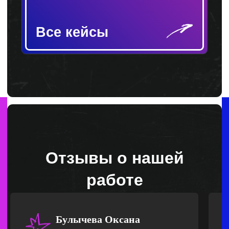
Wa
+7 (925) 346-73-36
Tg
©2024 Тренинговое агентство «ТОК». Все права
защищены. Копирование и иное использование
материалов сайта без разрешения праавообладателя
запрещено и влечёт ответственность, предусмотренную
действующим законодательством
Реквизиты
Разработка сайта: Я. Ильина
Политика конфиденциальности
Булычева Оксана