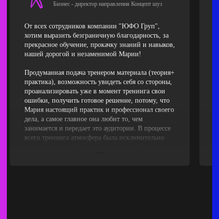
Бизнес - директор направления Концепт шуз
От всех сотрудников компании "ЮФО Груп",
Я
хотим выразить безграничную благодарность, за
в
прекрасное обучение, прокачку знаний и навыков,
р
нашей дорогой и незаменимой Марии!
П
я
Продуманная подача тренером материала (теория+
практика), возможность увидеть себя со стороны,
Н
проанализировать уже в момент тренинга свои
с
ошибки, получить готовое решение, потому, что
т
Мария настоящий практик и профессионал своего
п
дела, а самое главное она любит то, чем
н
занимается и передает это аудитории. В процессе
Б
всего тренинга атмосфера была исключительно
Р
позитивная и рабочая, все участники были
п
вовлечены в процесс от начала и до конца
п
тренинга.
к
п
Ожидания оправдались! Мы и дальше продолжим
сотрудничество с Марией. Желаем Маше Успехов,
Б
развития и благодарных учеников!
р