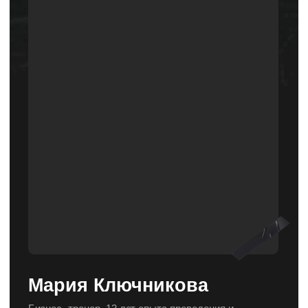
кейсы наших
клиентов
в сфере розничных продаж
Доработали оценку персонала,
сделали её более прозрачной,
понятной, объективной, что
способствовало снятию негатива…
Смотреть кейс
Кашемир и шёлк
оценка персонала