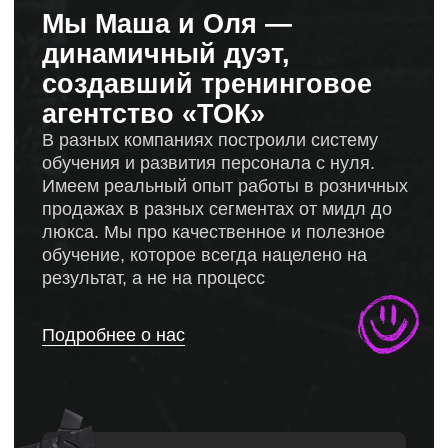
Наш секрет успеха —
это
80%
практики и
20%
теории
>13
>13
лет опыта
в сфере обучения и продажах
в разных сегментах от мидл
до люкса у каждого бизнес-тренера
3
3
страны
Обучили сотрудников почти по всей
России, а также в Республике Беларусь