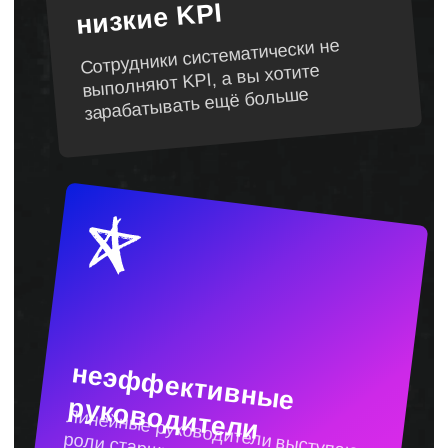
не принимают их
Отсутствие системы
обучения
Тренинги в компании проводятся
хаотично или вовсе отсутствуют.
Персонал неохотно их посещает. Нет
системы наставничества, а новые
сотрудники начинают выполнять
свои KPI только через несколько
месяцев