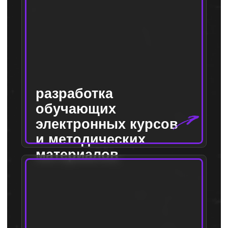
Работала с такими компаниями, как
М-ритейл, Бронницкий ювелир, Brunello
Cucinelli, Agnona, Jacob Cohen, Missoni,
Santoni, Avant Toi, Московский ювелирный
завод, L'Occitane, NO ONE
+7 (916) 861-51-41
Wa
Tg