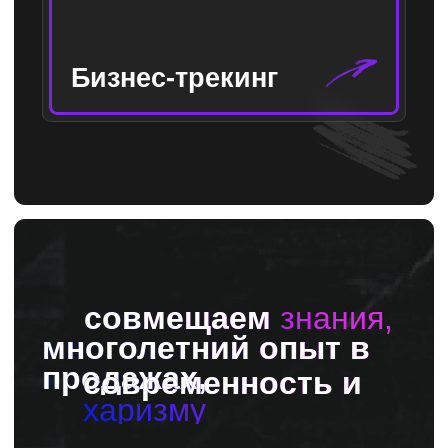
получат набор
практических
инструментов и
мотивацию к
достижению успеха
(05)
оценим
эффективность
Предложим набор
способов / методик,
которые позволят
отследить динамику
результата
Готовы
превратить
свой
бизнес в
хорошо
отлаженный
механизм?
Получить консультацию