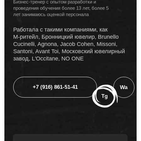
продукт, продажи, менеджмент,
личная эффективность
получите
бесплатную
консультацию
Подберём персональные решения,
которые подойдут для ваших
актуальных задач бизнеса
Оставить заявку