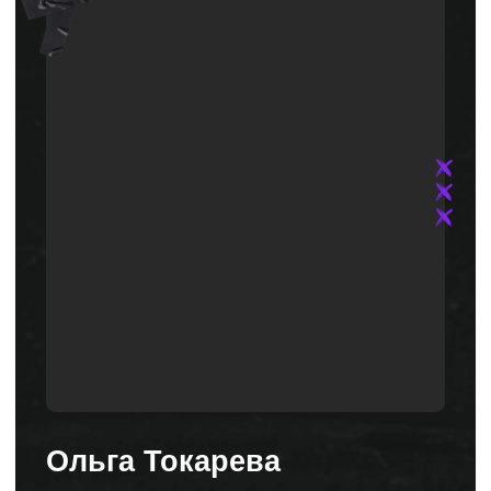
и Казахстане
>1000
>500
тренингов
проведено среди новичков и опытных
сотрудников по темам: продуктовое
обучение (одежда, обувь, ювелирные
украшения, сотовая связь), продажи,
управленческие навыки
>5
>5
лет
опыта в оценке персонала,
разработке модели компетенций и
проведения ассессментов
>50
программ и
курсов
разработано по направлениям: