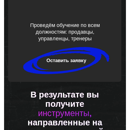
инструменты
,
направленные на
достижение целей
бизнеса, которые
сразу
применимы на
практике
С ГАРАНТИЕЙ ДОСТИЖЕНИЯ РЕЗУЛЬТАТА
Наши бизнес-
тренинги сочетают
разнообразные методы и
подходы
в области обучения и
развития персонала