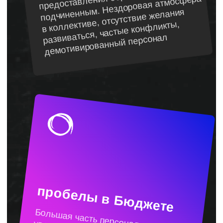
это
двигатель
,
то
наши программы
обучения —
топливо премиум-класса
необходимое вашей команде, чтобы
повысить производительность и
оставить конкурентов позади
Для корпоративных
Для физических лиц
клиентов
Разработаем программу
обучения под задачи
вашего бизнеса
снижение текучести персонала
повышение KPI показателей
бизнеса
увеличение уровня вовлечённости
персонала
сокращение срока адаптации