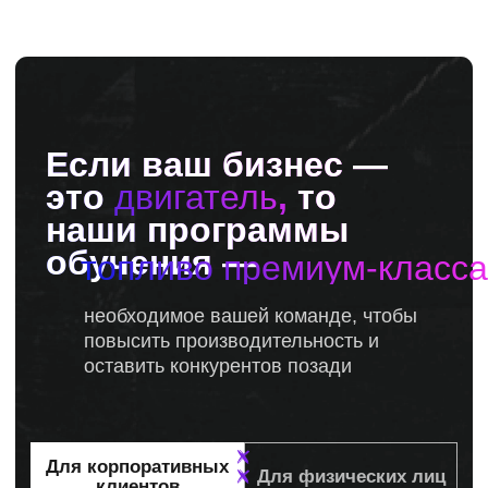
практике
Если ваш бизнес —
это
двигатель
,
то
наши программы
обучения —
топливо премиум-класса
необходимое вашей команде, чтобы
повысить производительность и
оставить конкурентов позади
Для корпоративных
Для физических лиц
клиентов
если ты совсем ничего
не понимаешь в
продажах, но хочешь