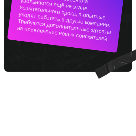
новых сотрудников
уменьшение затрат на подбор
персонала
Проведём обучение по всем
должностям: продавцы,
управленцы, тренеры
Оставить заявку
В результате вы
получите
инструменты
,
направленные на
достижение целей
бизнеса, которые
сразу
применимы на