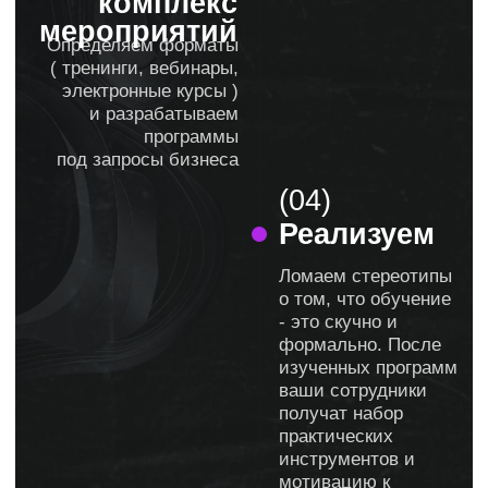
необходимых знаний и навыков
после обучения
Какой документ я получу
в конце обучения
Есть ли демоверсия курса
Есть ли скидки
Меня не устраивает результат, который
сейчас есть, но я не понимаю, каких
знаний и навыков мне не хватает
Останутся методические материалы
после обучения
Нужны
эффективные