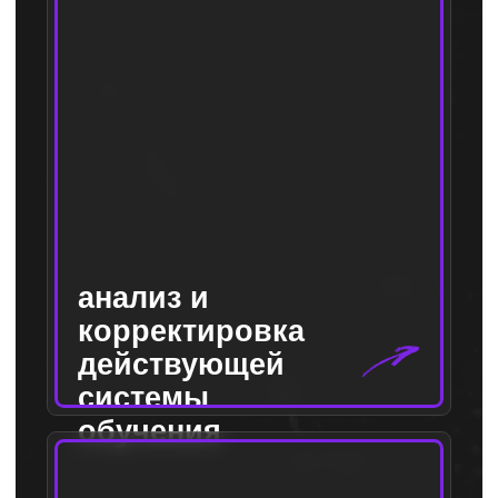
совмещаем
знания,
многолетний опыт в
продажах,
современность и
харизму
Мы Маша и Оля —
динамичный дуэт,
создавший тренинговое
агентство «ТОК»
В разных компаниях построили систему
обучения и развития персонала с нуля.
Имеем реальный опыт работы в розничных
продажах в разных сегментах от мидл до
люкса. Мы про качественное и полезное
обучение, которое всегда нацелено на
результат, а не на процесс
Подробнее о нас