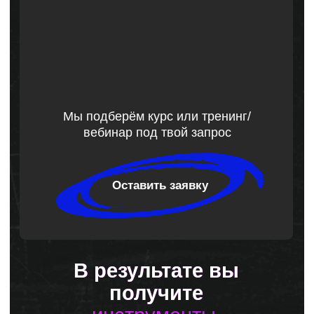
разработка
обучающих
электронных курсов
и методических
материалов
готовые онлайн-
курсы